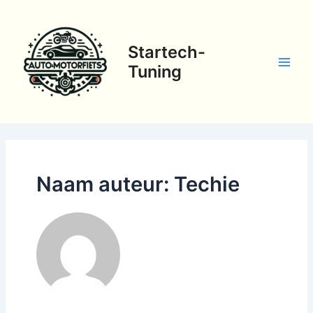
Ga
naar
de
Startech-
inhoud
Tuning
Main
Men
Naam auteur: Techie