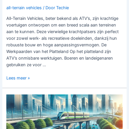
all-terrain vehicles
/ Door
Techie
All-Terrain Vehicles, beter bekend als ATV’s, zijn krachtige
voertuigen ontworpen om een breed scala aan terreinen
aan te kunnen. Deze vierwielige krachtpatsers zijn perfect
voor zowel werk- als recreatieve doeleinden, dankzij hun
robuuste bouw en hoge aanpassingsvermogen. De
Werkpaarden van het Platteland Op het platteland zijn
ATV’s onmisbare werktuigen. Boeren en landeigenaren
gebruiken ze voor …
De
Lees meer »
Veelzijdigheid
en
Plezier
van
All-
Terrain
Vehicles