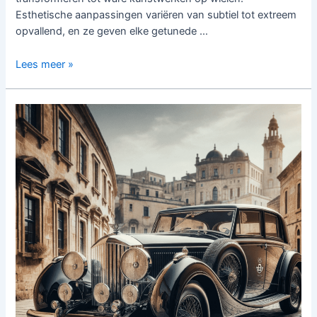
Esthetische aanpassingen variëren van subtiel tot extreem
opvallend, en ze geven elke getunede …
Esthetische
Lees meer »
Aanpassingen
in
Auto
Tuning:
Van
Subtiel
tot
Spectaculair