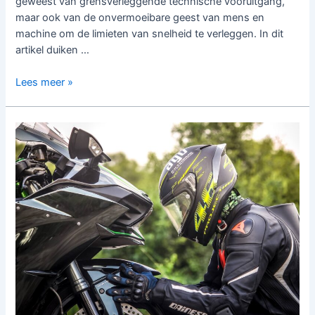
geweest van grensverleggende technische vooruitgang,
maar ook van de onvermoeibare geest van mens en
machine om de limieten van snelheid te verleggen. In dit
artikel duiken …
De
Lees meer »
Race
naar
Records:
Snelheidsrecords
voor
Auto’s
en
Motorfietsen
in
de
Afgelopen
50
Jaar