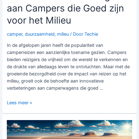
aan Campers die Goed zijn
voor het Milieu
camper
,
duurzaamheid
,
milieu
/ Door
Techie
In de afgelopen jaren heeft de populariteit van
camperreizen een aanzienlijke toename gezien. Campers
bieden reizigers de vrijheid om de wereld te verkennen en
de drukte van alledaags leven te ontvluchten. Maar met de
groeiende bezorgdheid over de impact van reizen op het
milieu, groeit ook de behoefte aan innovatieve
verbeteringen aan camperwagens die goed …
Innovatieve
Lees meer »
Verbeteringen
aan
Campers
die
Goed