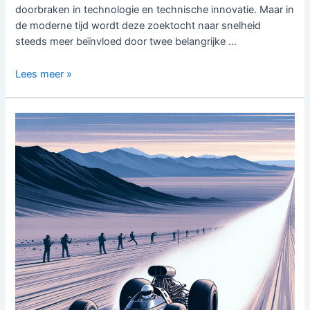
doorbraken in technologie en technische innovatie. Maar in
de moderne tijd wordt deze zoektocht naar snelheid
steeds meer beïnvloed door twee belangrijke …
De
Lees meer »
Toekomst
van
Snelheidsrecords
en
Duurzame
Technologieën