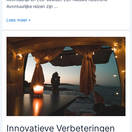
Avontuurlijke reizen zijn …
Ontdek
Lees meer »
Duurzaam
Reizen:
Avontuur
en
Transport
in
Harmonie
met
de
Natuur
Innovatieve Verbeteringen