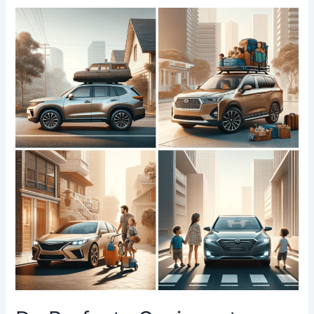
Kiezen:
Een
Gids
om
te
Bepalen
Welke
Motor
bij
Jou
Past