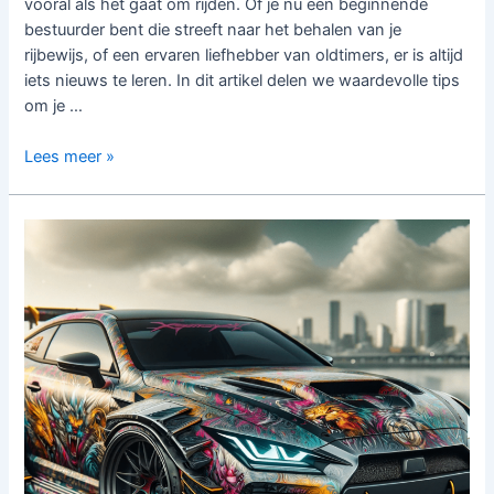
vooral als het gaat om rijden. Of je nu een beginnende
bestuurder bent die streeft naar het behalen van je
rijbewijs, of een ervaren liefhebber van oldtimers, er is altijd
iets nieuws te leren. In dit artikel delen we waardevolle tips
om je …
Op
Lees meer »
Weg
naar
Succes:
Tips
voor
Rijbewijs,
Verzekeringen,
Keuringen,
Oldtimers
en
Pechhulp