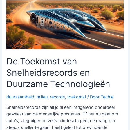
zijn
voor
het
Milieu
De Toekomst van
Snelheidsrecords en
Duurzame Technologieën
duurzaamheid
,
milieu
,
records
,
toekomst
/ Door
Techie
Snelheidsrecords zijn altijd al een intrigerend onderdeel
geweest van de menselijke prestaties. Of het nu gaat om
auto’s, vliegtuigen of zelfs ruimteschepen, de drang om
steeds sneller te gaan, heeft geleid tot opwindende